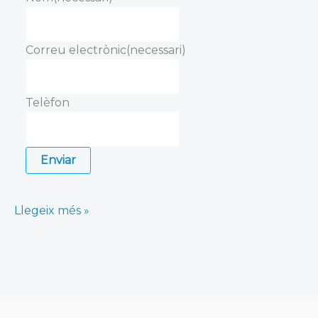
Correu electrònic
(necessari)
Telèfon
Enviar
casa
Llegeix més »
a
cassà
de
la
selva