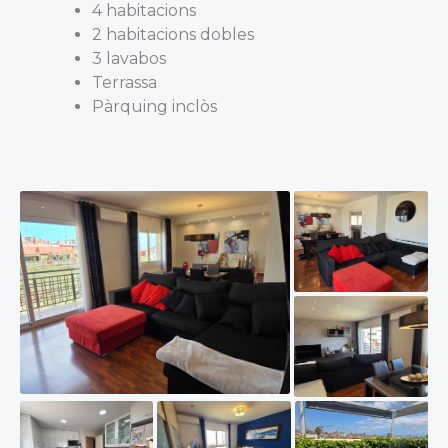
4 habitacions
2 habitacions dobles
3 lavabos
Terrassa
Pàrquing inclòs